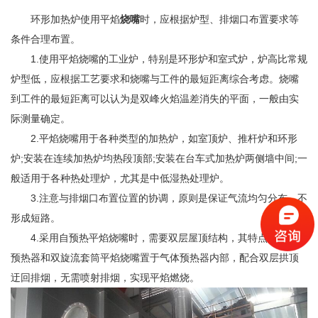
环形加热炉使用平焰
烧嘴
时，应根据炉型、排烟口布置要求等
条件合理布置。
1.使用平焰烧嘴的工业炉，特别是环形炉和室式炉，炉高比常规
炉型低，应根据工艺要求和烧嘴与工件的最短距离综合考虑。烧嘴
到工件的最短距离可以认为是双峰火焰温差消失的平面，一般由实
际测量确定。
2.平焰烧嘴用于各种类型的加热炉，如室顶炉、推杆炉和环形
炉;安装在连续加热炉均热段顶部;安装在台车式加热炉两侧墙中间;一
般适用于各种热处理炉，尤其是中低湿热处理炉。
3.注意与排烟口布置位置的协调，原则是保证气流均匀分布，不
形成短路。
4.采用自预热平焰烧嘴时，需要双层屋顶结构，其特点是将空气
预热器和双旋流套筒平焰烧嘴置于气体预热器内部，配合双层拱顶
迂回排烟，无需喷射排烟，实现平焰燃烧。